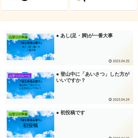
● あし(足・脚)が一番大事
山登りの準備
2023.04.25
● 登山中に「あいさつ」した方が
山登りのルール
いいですか？
2023.04.24
● 初投稿です
山登りの準備